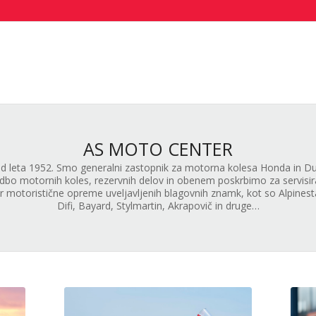
AS MOTO CENTER
 leta 1952. Smo generalni zastopnik za motorna kolesa Honda in Duca
o motornih koles, rezervnih delov in obenem poskrbimo za servisiran
bor motoristične opreme uveljavljenih blagovnih znamk, kot so Alpines
Difi, Bayard, Stylmartin, Akrapovič in druge…