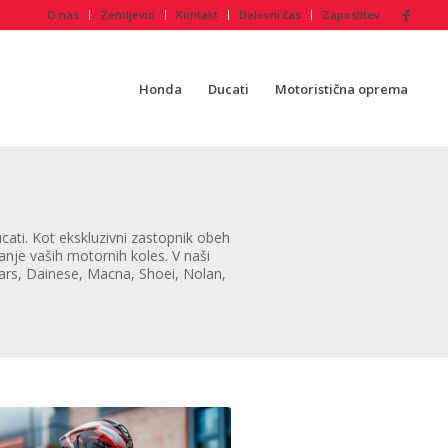
O nas
Zemljevid
Kontakt
Delovni čas
Zaposlitev
Honda
Ducati
Motoristična oprema
ti. Kot ekskluzivni zastopnik obeh
je vaših motornih koles. V naši
tars, Dainese, Macna, Shoei, Nolan,